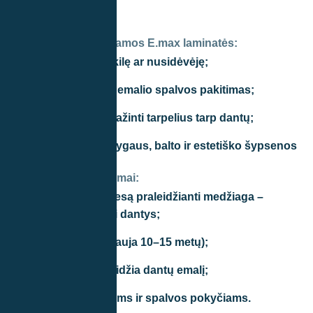
gydytojo įgūdžių.
Kada rekomenduojamos E.max laminatės:
kai dantys nuskilę ar nusidėvėję;
kai pastebimas emalio spalvos pakitimas;
kai norima sumažinti tarpelius tarp dantų;
kai siekiama tolygaus, balto ir estetiško šypsenos
vaizdo.
Pagrindiniai privalumai:
itin natūrali, šviesą praleidžianti medžiaga –
atrodo kaip tikri dantys;
ilgaamžės (tarnauja 10–15 metų);
minimaliai pažeidžia dantų emalį;
atsparios dėmėms ir spalvos pokyčiams.