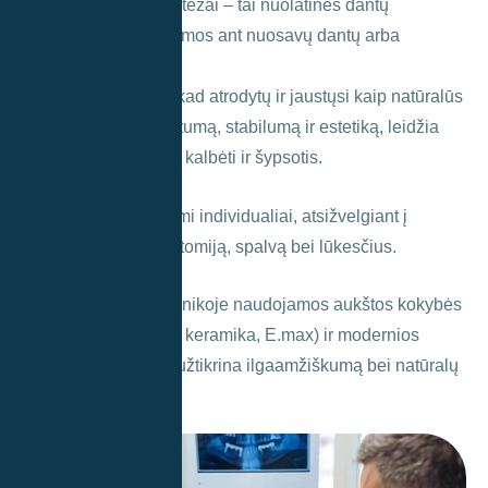
Neišimami dantų protezai – tai nuolatinės dantų
restauracijos, tvirtinamos ant nuosavų dantų arba
implantų.
Jie formuojami taip, kad atrodytų ir jaustųsi kaip natūralūs
dantys – suteikia tvirtumą, stabilumą ir estetiką, leidžia
nevaržomai kramtyti, kalbėti ir šypsotis.
Šie protezai gaminami individualiai, atsižvelgiant į
paciento burnos anatomiją, spalvą bei lūkesčius.
Lyso – Dentapolis klinikoje naudojamos aukštos kokybės
medžiagos (cirkonis, keramika, E.max) ir modernios
technologijos, kurie užtikrina ilgaamžiškumą bei natūralų
rezultatą.