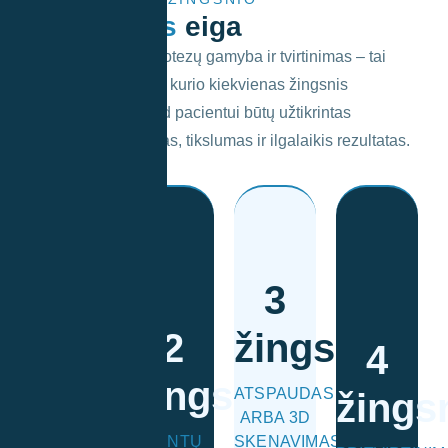
Procedūros
eiga
Neišimamų dantų protezų gamyba ir tvirtinimas – tai
nuoseklus procesas, kurio kiekvienas žingsnis
suplanuotas taip, kad pacientui būtų užtikrintas
protezai.
maksimalus komfortas, tikslumas ir ilgalaikis rezultatas.
individualūs
gaminami
būdas.
laboratorijoje
protezui.
protezavimo
duomenis
koregavimai.
būsimam
tinkamiausias
šiuos
galutiniai
atrama
parenkamas
Pagal
3
ir atliekami
kurie taps
lūkesčiai ir
skenavimas.
sukandimas
1
implantai,
2
žingsnis
paciento
3D
sureguliuojama
4
įsriegiami
žingsnis
aptariami
atliekamas
implantų,
žingsnis
arba
ATSPAUDAS
žings
padėtis,
arba
ar
šlifuojami
ARBA 3D
dantų
atspaudai
ant dantų
KONSULTACIJA
sutvarkomi,
DANTŲ
SKENAVIMAS