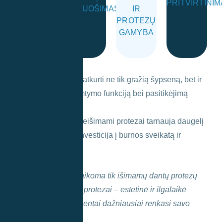
IR
PRITVIRTINI
būklė,
dantų
pritvirtinami
PARUOŠIMAS
IR
dantys
PLANAVIMAS
burnos
tikslūs
Protezai
PROTEZŲ
Pažeisti
Įvertinama
paimami
GAMYBA
įrangą
modernią
Naudojant
Šis procesas leidžia atkurti ne tik gražią šypseną, bet ir
pilnai sugrąžinti kramtymo funkciją bei pasitikėjimą
savimi.
Tinkamai prižiūrimi neišimami protezai tarnauja daugelį
metų – tai ilgalaikė investicija į burnos sveikatą ir
gyvenimo kokybę.
TLK kompensacija
taikoma tik išimamų dantų protezų
gamybai. Neišimami protezai – estetinė ir ilgalaikė
investicija, kurią pacientai dažniausiai renkasi savo
lėšomis.