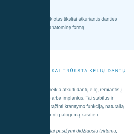
vainikėliai.
SPRENDIMAS, KAI TRŪKSTA KELIŲ DANTŲ
IŠ EILĖS
Tiltai
Tiltai naudojami, kai reikia atkurti dantų eilę, remiantis į
šalia esančius dantis arba implantus. Tai stabilus ir
estetiškas būdas sugrąžinti kramtymo funkciją, natūralią
dantų formą bei užtikrinti patogumą kasdien.
Pastaba:
Cirkonio tiltai pasižymi didžiausiu tvirtumu,