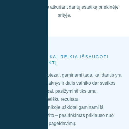
SPRENDIMAS, KAI REIKIA IŠSAUGOTI
NATŪRALŲ DANTĮ
Užklotai
Užklotai – tai mikropotezai, gaminami tada, kai dantis yra
pažeistas, tačiau jo šaknys ir dalis vainiko dar sveikos.
Tai alternatyva plombai, pasižyminti tikslumu,
ilgaamžiškumu ir estetišku rezultatu.
Lyso – Dentapolis klinikoje užklotai gaminami iš
keramikos ar kompozito – pasirinkimas priklauso nuo
situacijos ir paciento pageidavimų.