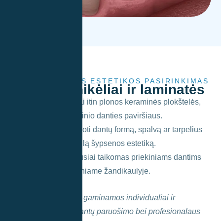
AUKŠČIAUSIOS ESTETIKOS PASIRINKIMAS
E.max
vainikėliai ir laminatės
E.max laminatės – tai itin plonos keraminės plokštelės,
klijuojamos ant priekinio danties paviršiaus.
Jos leidžia pakoreguoti dantų formą, spalvą ar tarpelius
tarp jų, atkuriant tobulą šypsenos estetiką.
Šis metodas dažniausiai taikomas priekiniams dantims
viršutiniame ar apatiniame žandikaulyje.
Pastaba:
Laminatės gaminamos individualiai ir
reikalauja tikslaus dantų paruošimo bei profesionalaus