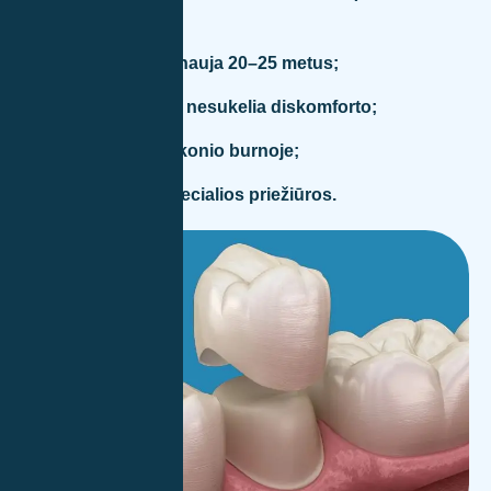
atspalvio);
itin tvirtos – tarnauja 20–25 metus;
nealergizuoja ir nesukelia diskomforto;
neturi metalo skonio burnoje;
nereikalauja specialios priežiūros.