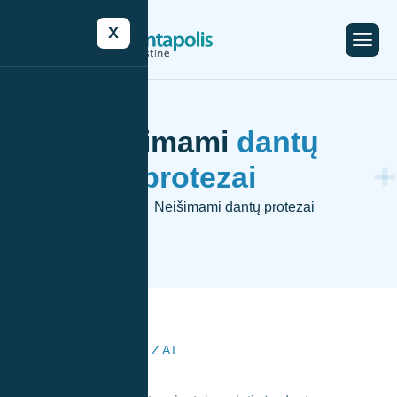
X
Neišimami
dantų
protezai
Pradžia
Neišimami dantų protezai
-
DANTŲ PROTEZAI
Kas
tai?